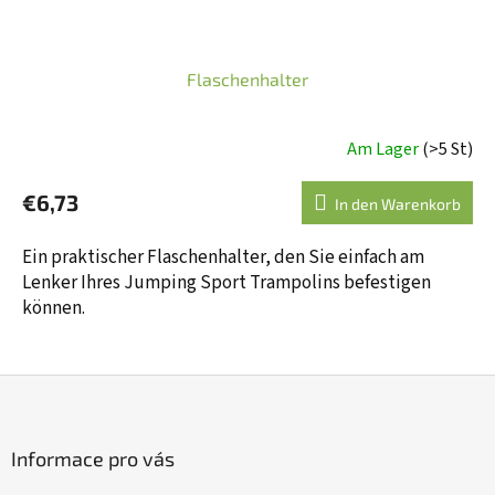
Flaschenhalter
Am Lager
(>5 St)
Die
durchschnittliche
€6,73
Produktbewertung
In den Warenkorb
ist
5,0
Ein praktischer Flaschenhalter, den Sie einfach am
von
Lenker Ihres Jumping Sport Trampolins befestigen
5
können.
Sternen.
F
u
ß
z
Informace pro vás
e