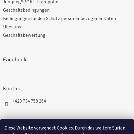
JumpingSPORT Trampolin
i
l
Geschäftsbedingungen
e
Bedingungen für den Schutz personenbezogener Daten
Über uns
Geschäftsbewertung
Facebook
Kontakt
+420 734 758 264
Diese Website verwendet Cookies. Durch das weitere Surfen