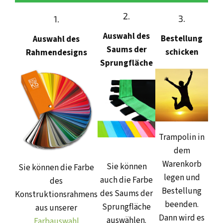
2.
3.
1.
Auswahl des
Bestellung
Auswahl des
Saums der
schicken
Rahmendesigns
Sprungfläche
Trampolin in
dem
Warenkorb
Sie können
Sie können die Farbe
legen und
auch die Farbe
des
Bestellung
des Saums der
Konstruktionsrahmens
beenden.
Sprungfläche
aus unserer
Dann wird es
auswählen.
Farbauswahl