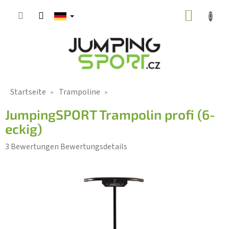
Zum
WARE
Inhalt
springen
Startseite
Trampoline
JumpingSPORT Trampolin profi (6-
eckig)
Die
3 Bewertungen
Bewertungsdetails
durchschnittliche
Produktbewertung
ist
5,0
von
5
Sternen.