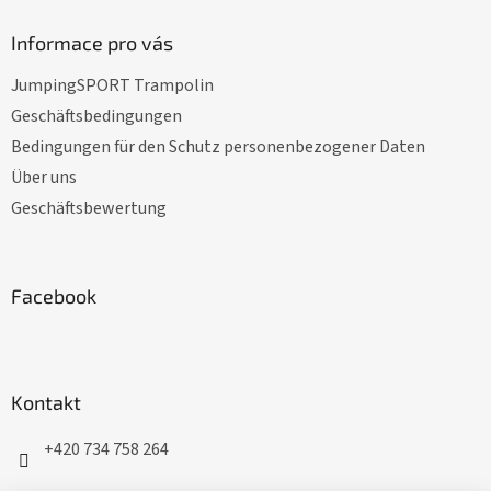
ß
z
Informace pro vás
e
JumpingSPORT Trampolin
i
l
Geschäftsbedingungen
e
Bedingungen für den Schutz personenbezogener Daten
Über uns
Geschäftsbewertung
Facebook
Kontakt
+420 734 758 264