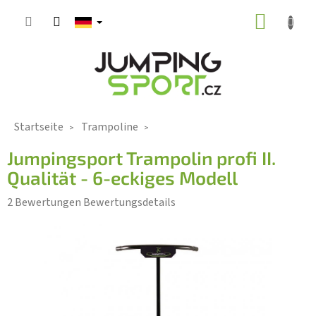
Zum
WARE
Inhalt
springen
Startseite
Trampoline
Jumpingsport Trampolin profi II.
Qualität - 6-eckiges Modell
Die
2 Bewertungen
Bewertungsdetails
durchschnittliche
Produktbewertung
ist
5,0
von
5
Sternen.