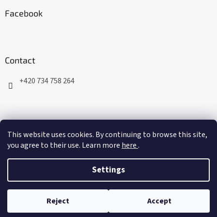
Facebook
Contact
+420 734 758 264
This website uses cookies. By continuing to browse this site,
you agree to their use. Learn more
here
.
Created by Shoptet
Settings
Copyright 2026
JumpingSport.cz
. All rights reserved.
Edit
cookie settings
Reject
Accept