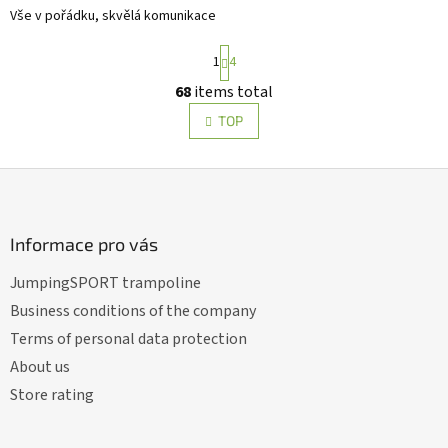
Vše v pořádku, skvělá komunikace
P
1
4
a
g
68
items total
L
i
i
n
TOP
s
a
t
t
i
i
F
o
n
o
n
g
o
c
t
Informace pro vás
o
e
n
JumpingSPORT trampoline
r
t
r
Business conditions of the company
o
Terms of personal data protection
l
s
About us
Store rating