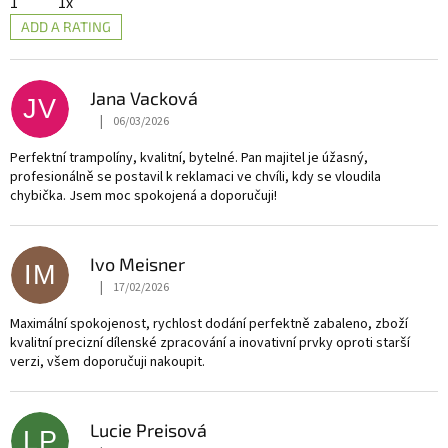
1
1x
ADD A RATING
L
i
s
Jana Vacková
JV
t
|
06/03/2026
The store rating is 5 out of 5 stars.
o
f
Perfektní trampolíny, kvalitní, bytelné. Pan majitel je úžasný,
profesionálně se postavil k reklamaci ve chvíli, kdy se vloudila
r
chybička. Jsem moc spokojená a doporučuji!
a
t
i
Ivo Meisner
n
IM
|
17/02/2026
g
The store rating is 5 out of 5 stars.
s
Maximální spokojenost, rychlost dodání perfektně zabaleno, zboží
kvalitní precizní dílenské zpracování a inovativní prvky oproti starší
verzi, všem doporučuji nakoupit.
Lucie Preisová
LP