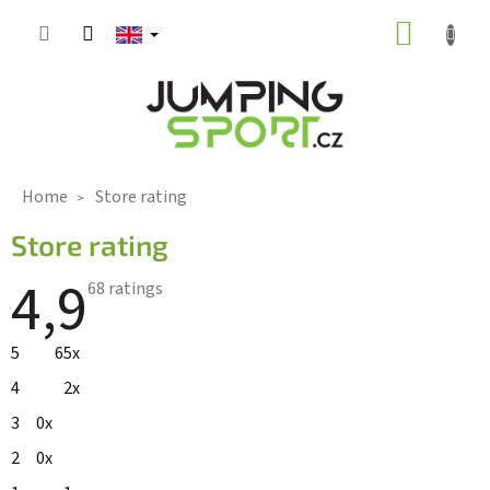
Skip
SHOPP
to
CART
content
Home
Store rating
Store rating
4,9
The
68 ratings
average
store
rating
5
65x
is
4,9
4
2x
out
of
3
0x
5
stars.
2
0x