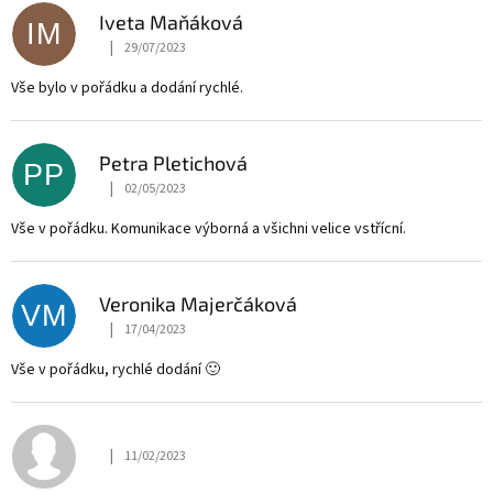
Iveta Maňáková
IM
|
29/07/2023
The store rating is 5 out of 5 stars.
Vše bylo v pořádku a dodání rychlé.
Petra Pletichová
PP
|
02/05/2023
The store rating is 5 out of 5 stars.
Vše v pořádku. Komunikace výborná a všichni velice vstřícní.
Veronika Majerčáková
VM
|
17/04/2023
The store rating is 5 out of 5 stars.
Vše v pořádku, rychlé dodání 🙂
|
11/02/2023
The store rating is 5 out of 5 stars.