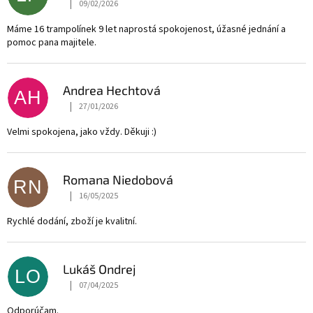
|
09/02/2026
The store rating is 5 out of 5 stars.
Máme 16 trampolínek 9 let naprostá spokojenost, úžasné jednání a
pomoc pana majitele.
Andrea Hechtová
AH
|
27/01/2026
The store rating is 5 out of 5 stars.
Velmi spokojena, jako vždy. Děkuji :)
Romana Niedobová
RN
|
16/05/2025
The store rating is 5 out of 5 stars.
Rychlé dodání, zboží je kvalitní.
Lukáš Ondrej
LO
|
07/04/2025
The store rating is 5 out of 5 stars.
Odporúčam.