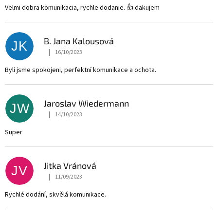
Velmi dobra komunikacia, rychle dodanie. 👍 dakujem
B. Jana Kalousová
JK
|
16/10/2023
The store rating is 5 out of 5 stars.
Byli jsme spokojeni, perfektní komunikace a ochota.
Jaroslav Wiedermann
JW
|
14/10/2023
The store rating is 5 out of 5 stars.
Super
Jitka Vránová
JV
|
11/09/2023
The store rating is 5 out of 5 stars.
Rychlé dodání, skvělá komunikace.