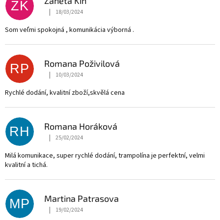
Zaneta Kin
ZK
|
18/03/2024
The store rating is 5 out of 5 stars.
Som veľmi spokojná , komunikácia výborná .
Romana Poživilová
RP
|
10/03/2024
The store rating is 5 out of 5 stars.
Rychlé dodání, kvalitní zboží,skvělá cena
Romana Horáková
RH
|
25/02/2024
The store rating is 5 out of 5 stars.
Milá komunikace, super rychlé dodání, trampolína je perfektní, velmi
kvalitní a tichá.
Martina Patrasova
MP
|
19/02/2024
The store rating is 5 out of 5 stars.