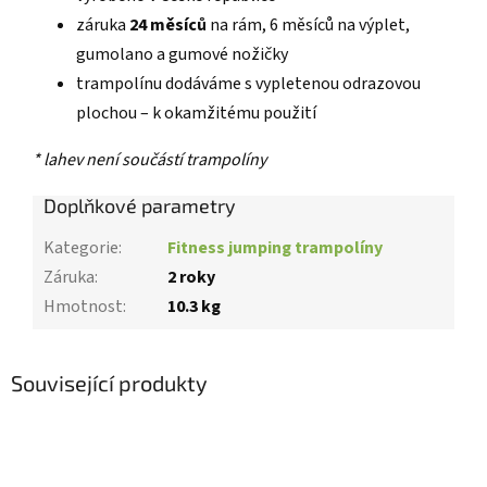
záruka
24 měsíců
na rám, 6 měsíců na výplet,
gumolano a gumové nožičky
trampolínu dodáváme s vypletenou odrazovou
plochou – k okamžitému použití
* lahev není součástí trampolíny
Doplňkové parametry
Kategorie
:
Fitness jumping trampolíny
Záruka
:
2 roky
Hmotnost
:
10.3 kg
Související produkty