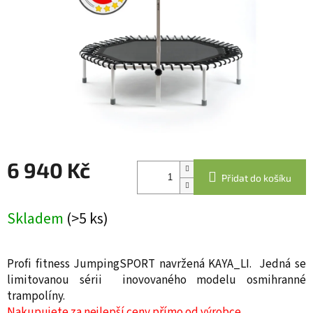
6 940 Kč
Přidat do košíku
Měrná
cena:
Skladem
(>5 ks)
Profi fitness JumpingSPORT navržená KAYA_LI. Jedná se
limitovanou sérii inovovaného modelu osmihranné
trampolíny.
Nakupujete za nejlepší ceny přímo od výrobce.