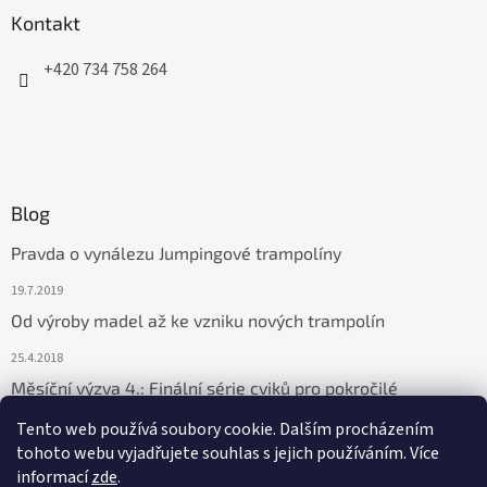
Kontakt
+420 734 758 264
Blog
Pravda o vynálezu Jumpingové trampolíny
19.7.2019
Od výroby madel až ke vzniku nových trampolín
25.4.2018
Měsíční výzva 4.: Finální série cviků pro pokročilé
9.6.2017
Tento web používá soubory cookie. Dalším procházením
tohoto webu vyjadřujete souhlas s jejich používáním. Více
informací
zde
.