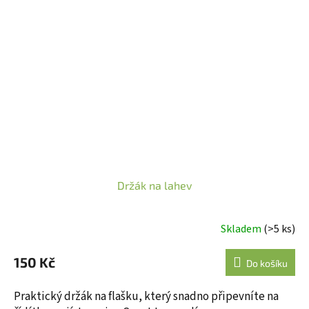
Držák na lahev
Skladem
(>5 ks)
Průměrné
hodnocení
150 Kč
produktu
Do košíku
je
5,0
Praktický držák na flašku, který snadno připevníte na
z