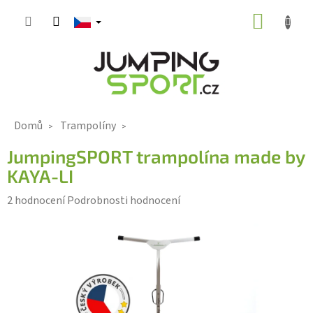
Přejít
NÁKUP
na
KOŠÍK
obsah
Domů
Trampolíny
JumpingSPORT trampolína made by
KAYA-LI
Průměrné
2 hodnocení
Podrobnosti hodnocení
hodnocení
produktu
je
5,0
z
5
hvězdiček.