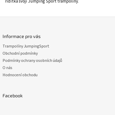
řídítka svojí Jumping Sport trampolíny.
5
hvězdiček.
Z
á
p
a
Informace pro vás
t
Trampolíny JumpingSport
í
Obchodní podmínky
Podmínky ochrany osobních údajů
O nás
Hodnocení obchodu
Facebook