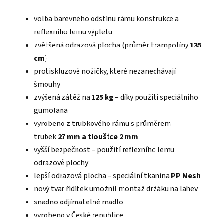
volba barevného odstínu rámu konstrukce a
reflexního lemu výpletu
zvětšená odrazová plocha (průměr trampolíny
135
cm
)
protiskluzové nožičky, které nezanechávají
šmouhy
zvýšená zátěž na
125 kg
– díky použití speciálního
gumolana
vyrobeno z trubkového rámu s průměrem
trubek
27 mm a tloušťce 2 mm
vyšší bezpečnost – použití reflexního lemu
odrazové plochy
lepší odrazová plocha – speciální tkanina
PP Mesh
nový tvar řídítek umožnil montáž držáku na lahev
snadno odjímatelné madlo
vyrobeno v České republice