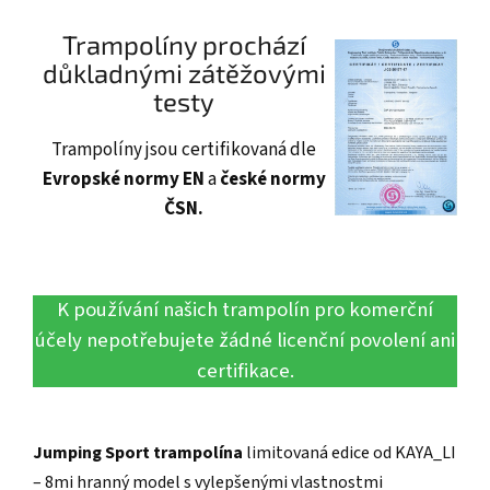
Trampolíny prochází
důkladnými zátěžovými
testy
Trampolíny jsou certifikovaná dle
Evropské normy EN
a
české normy
ČSN.
K používání našich trampolín pro komerční
účely nepotřebujete žádné licenční povolení ani
certifikace.
Jumping Sport trampolína
limitovaná edice od KAYA_LI
– 8mi hranný model s vylepšenými vlastnostmi