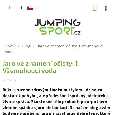
Přejít
NÁKUP
na
KOŠÍK
obsah
Domů
Blog
Jaro ve znamení očisty: 1. Všemohoucí
voda
Jaro ve znamení očisty: 1.
Všemohoucí voda
20.3.2017
Ruku v ruce se zdravým životním stylem, jde nejen
dostatek pohybu, ale především i správný jídelníček a
životospráva. Zkuste své tělo probudit po urputném
zimním spánku s jarní detoxikací. Na našem blogu vám
budeme v průběhu jara přinášet pravidelné typy, které