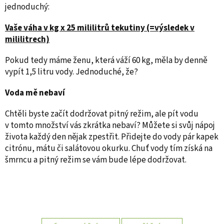
jednoduchý:
Vaše váha v kg x 25 mililitrů tekutiny (=výsledek v
mililitrech)
Pokud tedy máme ženu, která váží 60 kg, měla by denně
vypít 1,5 litru vody. Jednoduché, že?
Voda mě nebaví
Chtěli byste začít dodržovat pitný režim, ale pít vodu
v tomto množství vás zkrátka nebaví? Můžete si svůj nápoj
života každý den nějak zpestřit. Přidejte do vody pár kapek
citrónu, mátu či salátovou okurku. Chuť vody tím získá na
šmrncu a pitný režim se vám bude lépe dodržovat.