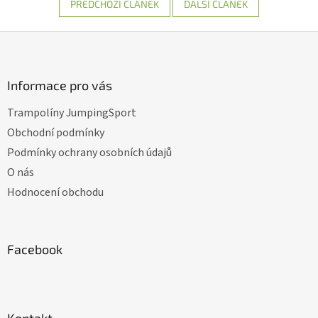
PŘEDCHOZÍ ČLÁNEK
DALŠÍ ČLÁNEK
Z
á
p
a
Informace pro vás
t
Trampolíny JumpingSport
í
Obchodní podmínky
Podmínky ochrany osobních údajů
O nás
Hodnocení obchodu
Facebook
Kontakt