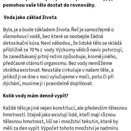
pomohou vaše tělo dostat do rovnováhy.
Voda jako základ života
Byla, je a bude základem života. Řeč je samozřejmě o
všemohoucí vodě, bez které se neobejde žádná
detoxikační kúra. Není náhodou, že lidské tělo se skládá
přibližně ze 70 % z vody. Výzkumy vědců navíc potvrzují,
že zanedbávaný pitný režim způsobuje, kromě jiného,
předčasné stárnutí organismu. Bez vody nemůžeme
zkrátka existovat. Neustále cirkuluje v našem těle, a
jelikož ji ve dne v noci vylučujeme v moči, potu či při
dýchání, musíme ji i pravidelně doplňovat.
Kolik vody mám denně vypít?
Každé tělo je jiné nejen konstitucí, ale především tělesnou
hmotností. Stejně jako existují lidé, kteří mají různou
tělesnou hmotnost, liší se i množství tekutin, které by
měli za den vypít. Výpočet tohoto množství je nadmíru